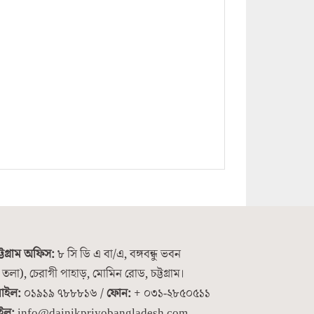
্টগ্রাম অফিস:
৮ সি ডি এ বা/এ, বঙ্গবন্ধু ভবন
 তলা), চেরাগী পাহাড়, মোমিন রোড, চট্টগ্রাম।
াইল:
০১৯১৯ ৭৮৮৮১৬ /
ফোন:
+ ০৩১-২৮৫০৫১১
ইল:
info@dainikpriyobangladesh.com