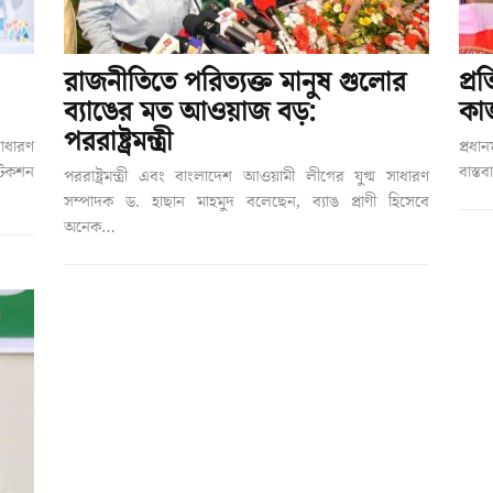
রাজনীতিতে পরিত্যক্ত মানুষ গুলোর
প্র
ব্যাঙের মত আওয়াজ বড়:
কাজ
পররাষ্ট্রমন্ত্রী
াধারণ
প্রধা
টেকশন
বাস্ত
পররাষ্ট্রমন্ত্রী এবং বাংলাদেশ আওয়ামী লীগের যুগ্ম সাধারণ
সম্পাদক ড. হাছান মাহমুদ বলেছেন, ব্যাঙ প্রাণী হিসেবে
অনেক…