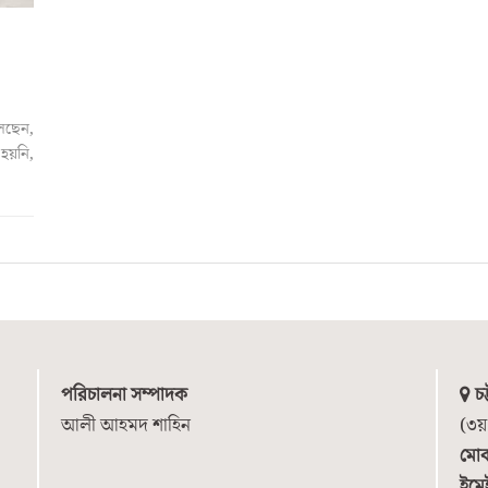
লেছেন,
হয়নি,
পরিচালনা সম্পাদক
চট
আলী আহমদ শাহিন
(৩য়
মোব
ইমে